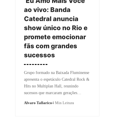
‘Eu Amo Mais Você’
ao vivo: Banda
Catedral anuncia
show único no Rio e
promete emocionar
fãs com grandes
sucessos
Grupo formado na Baixada Fluminense
apresenta o espetáculo Catedral Rock &
Hits no Multiplan Hall, reunindo
sucessos que marcaram gerações…
Alvaro Tallarico
4 Min Leitura