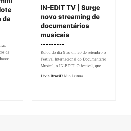
mmi’
IN-EDIT TV | Surge
Note
novo streaming de
a da
documentários
musicais
traz
cos de
Rolou do dia 9 ao dia 20 de setembro o
rbanos
Festival Internacional do Documentário
Musical, o IN-EDIT. O festival, que…
Livia Brazil
3 Min Leitura