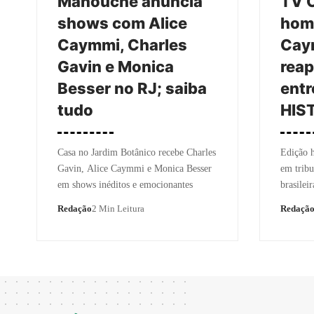
Manouche anuncia
TV C
shows com Alice
hom
Caymmi, Charles
Cay
Gavin e Monica
reap
Besser no RJ; saiba
entr
tudo
HIS
Casa no Jardim Botânico recebe Charles
Edição h
Gavin, Alice Caymmi e Monica Besser
em tribu
em shows inéditos e emocionantes
brasileir
Redação
2 Min Leitura
Redaçã