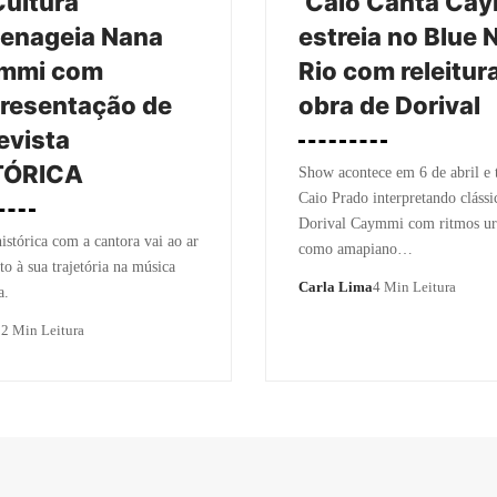
ultura
‘Caio Canta Cay
enageia Nana
estreia no Blue 
mmi com
Rio com releitur
resentação de
obra de Dorival
evista
TÓRICA
Show acontece em 6 de abril e 
Caio Prado interpretando clássi
Dorival Caymmi com ritmos u
istórica com a cantora vai ao ar
como amapiano…
to à sua trajetória na música
Carla Lima
4 Min Leitura
a.
o
2 Min Leitura