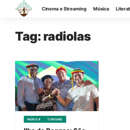
Cinema e Streaming
Música
Litera
Tag:
radiolas
MÚSICA
TURISMO