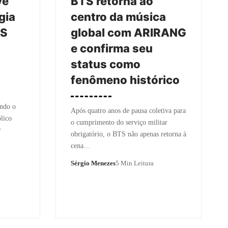
ve
BTS retorna ao
gia
centro da música
TS
global com ARIRANG
e confirma seu
status como
fenômeno histórico
ndo o
Após quatro anos de pausa coletiva para
lico
o cumprimento do serviço militar
r
obrigatório, o BTS não apenas retorna à
cena…
Sérgio Menezes
5 Min Leitura