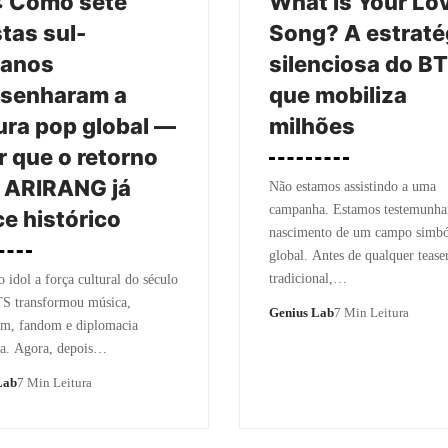
: Como sete
What Is Your Lo
stas sul-
Song? A estraté
eanos
silenciosa do B
esenharam a
que mobiliza
ura pop global —
milhões
r que o retorno
 ARIRANG já
Não estamos assistindo a uma
campanha. Estamos testemunha
e histórico
nascimento de um campo simbó
global. Antes de qualquer tease
tradicional,…
 idol a força cultural do século
TS transformou música,
Genius Lab
7 Min Leitura
em, fandom e diplomacia
ca. Agora, depois…
Lab
7 Min Leitura