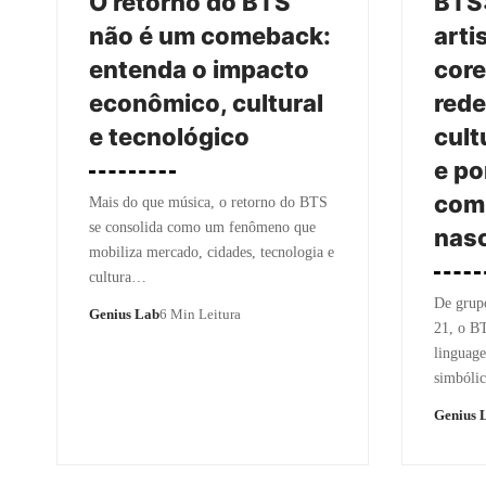
O retorno do BTS
BTS
não é um comeback:
arti
entenda o impacto
cor
econômico, cultural
red
e tecnológico
cult
e po
com
Mais do que música, o retorno do BTS
se consolida como um fenômeno que
nasc
mobiliza mercado, cidades, tecnologia e
cultura…
De grupo
Genius Lab
6 Min Leitura
21, o B
linguag
simbóli
Genius 