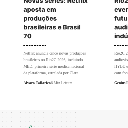
Novas séries: Netflix
Rio2
aposta em
even
produções
futu
brasileiras e Brasil
audi
70
indú
Netflix anuncia cinco novas produções
Rio2C 20
brasileiras no Rio2C 2026, incluindo
audiovis
MED, primeira série médica nacional
HYBE e d
da plataforma, estrelada por Clara…
com fo
Alvaro Tallarico
6 Min Leitura
Genius 