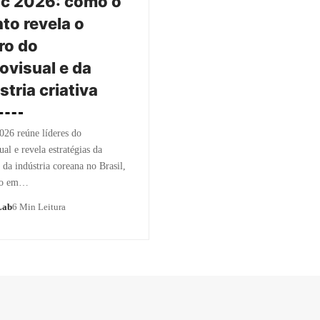
c 2026: como o
to revela o
ro do
ovisual e da
stria criativa
26 reúne líderes do
ual e revela estratégias da
a indústria coreana no Brasil,
co em…
Lab
6 Min Leitura