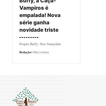
Buffy, a Caça-
Vampiros é
empalada! Nova
série ganha
novidade triste
Projeto Buffy: New Sunnydale
Redação
4 Min Leitura