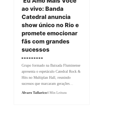
‘Eu Amo Mais Você’
ao vivo: Banda
Catedral anuncia
show único no Rio e
promete emocionar
fãs com grandes
sucessos
Grupo formado na Baixada Fluminense
apresenta o espetáculo Catedral Rock &
Hits no Multiplan Hall, reunindo
sucessos que marcaram gerações…
Alvaro Tallarico
4 Min Leitura