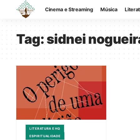
Cinema e Streaming
Música
Litera
Tag:
sidnei nogueira
LITERATURA E HQ
ESPIRITUALIDADE