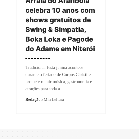
Arraiá do Araribóia
celebra 10 anos com
shows gratuitos de
Swing & Simpatia,
Boka Loka e Pagode
do Adame em Niterói
Tradicional festa junina acontece
durante o feriado de Corpus Christi e
promete reunir música, gastronomia e
atrações para toda a…
Redação
5 Min Leitura