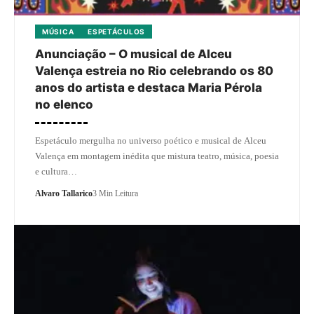
MÚSICA
ESPETÁCULOS
Anunciação – O musical de Alceu
Valença estreia no Rio celebrando os 80
anos do artista e destaca Maria Pérola
no elenco
Espetáculo mergulha no universo poético e musical de Alceu
Valença em montagem inédita que mistura teatro, música, poesia
e cultura…
Alvaro Tallarico
3 Min Leitura