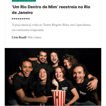
‘Um Rio Dentro de Mim’ reestreia no Rio
de Janeiro
A peça musical volta ao Teatro Brigitte Blair, em Copacabana,
em curtíssima temporada.
Livia Brazil
3 Min Leitura