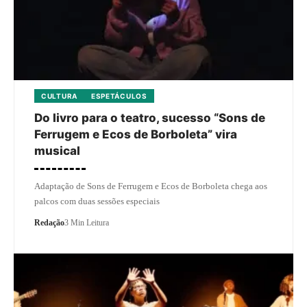
CULTURA
ESPETÁCULOS
Do livro para o teatro, sucesso “Sons de
Ferrugem e Ecos de Borboleta” vira
musical
Adaptação de Sons de Ferrugem e Ecos de Borboleta chega aos
palcos com duas sessões especiais
Redação
3 Min Leitura