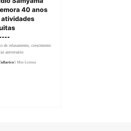
údio Samyama
emora 40 anos
atividades
uitas
o de relaxamento, crescimento
faz aniversário
allarico
1 Min Leitura