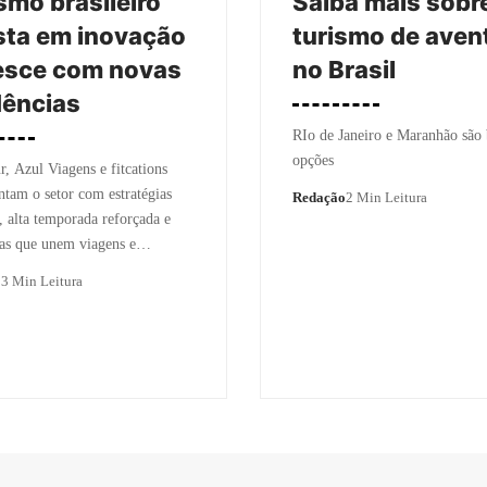
smo brasileiro
Saiba mais sobr
sta em inovação
turismo de aven
esce com novas
no Brasil
dências
RIo de Janeiro e Maranhão são
opções
, Azul Viagens e fitcations
am o setor com estratégias
Redação
2 Min Leitura
s, alta temporada reforçada e
ias que unem viagens e…
o
3 Min Leitura