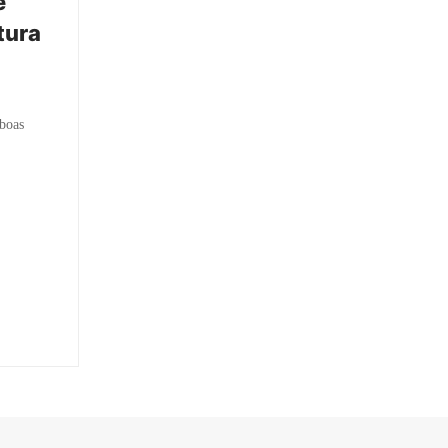
e
tura
 boas