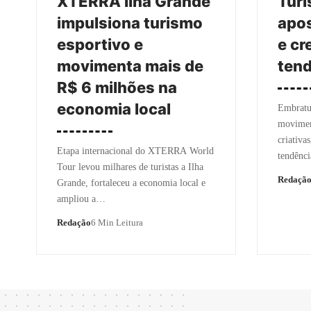
XTERRA Ilha Grande
Turi
impulsiona turismo
apo
esportivo e
e cr
movimenta mais de
ten
R$ 6 milhões na
economia local
Embratur
moviment
criativa
Etapa internacional do XTERRA World
tendênc
Tour levou milhares de turistas a Ilha
Redaçã
Grande, fortaleceu a economia local e
ampliou a…
Redação
6 Min Leitura