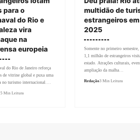
angeiros lotam
Deu praia! Rio at
 para o
multidão de turi
aval do Rio e
estrangeiros em
aleza vira
2025
taque na
ensa europeia
Somente no primeiro semestre,
1,1 milhão de estrangeiros visi
estado. Atrações culturais, even
al do Rio de Janeiro reforça
ampliação da malha…
us de vitrine global e puxa uma
Redação
3 Min Leitura
a no turismo internacional.…
o
5 Min Leitura