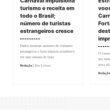
Carnaval impulsiona
Estr
turismo e receita em
voos
todo o Brasil;
Carn
número de turistas
Fort
estrangeiros cresce
des
impr
Dados mostram aumento de visitantes
estrangeiros e forte impacto econômico
O Carnav
em uma semana de festa.
seu stat
nova alt
Redação
2 Min Leitura
Redaçã