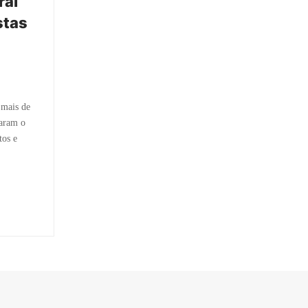
rai
stas
 mais de
taram o
tos e