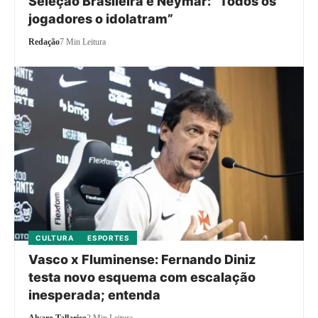
Seleção Brasileira e Neymar: “Todos os
jogadores o idolatram”
Redação
7 Min Leitura
CULTURA
ESPORTES
Vasco x Fluminense: Fernando Diniz
testa novo esquema com escalação
inesperada; entenda
Alvaro Tallarico
2 Min Leitura