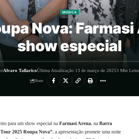
MÚSICA
upa Nova: Farmasi
show especial
or
Alvaro Tallarico
Última Atualização 13 de março de 2025
3 Min Leitu
Share
neiro para um show especial na
Farmasi Arena
, na
Barra
“Tour 2025 Roupa Nova”
, a apresentação promete uma noite