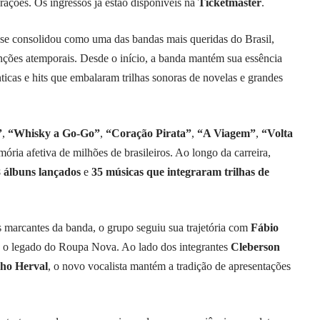
rações. Os ingressos já estão disponíveis na
Ticketmaster
.
se consolidou como uma das bandas mais queridas do Brasil,
nções atemporais. Desde o início, a banda mantém sua essência
ticas e hits que embalaram trilhas sonoras de novelas e grandes
”
,
“Whisky a Go-Go”
,
“Coração Pirata”
,
“A Viagem”
,
“Volta
ria afetiva de milhões de brasileiros. Ao longo da carreira,
 álbuns lançados
e
35 músicas que integraram trilhas de
s marcantes da banda, o grupo seguiu sua trajetória com
Fábio
o o legado do Roupa Nova. Ao lado dos integrantes
Cleberson
nho Herval
, o novo vocalista mantém a tradição de apresentações