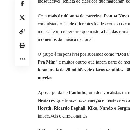
inesquecível, repleta de clássicos que marcaram ge
Com
mais de 40 anos de carreira
,
Roupa Nova
conquistando fãs de diferentes idades com suas ca
musical e um repertório que mistura baladas român
momentos da música nacional.
O grupo é responsável por sucessos como
“Dona
Pra Mim”
e muitos outros que fazem parte da memó
foram
mais de 20 milhões de discos vendidos
,
38
novelas
.
Após a perda de
Paulinho
, um dos vocalistas mai
Nestares
, que trouxe nova energia e manteve viv
Horsth, Ricardo Feghali, Kiko, Nando e Sergi
impecáveis e emocionantes.