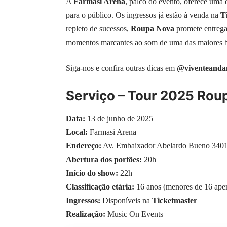
A
Farmasi Arena
, palco do evento, oferece uma
para o público. Os ingressos já estão à venda na
T
repleto de sucessos,
Roupa Nova
promete entrega
momentos marcantes ao som de uma das maiores ba
Siga-nos e confira outras dicas em
@viventeanda
Serviço – Tour 2025 Roup
Data:
13 de junho de 2025
Local:
Farmasi Arena
Endereço:
Av. Embaixador Abelardo Bueno 3401, 
Abertura dos portões:
20h
Início do show:
22h
Classificação etária:
16 anos (menores de 16 apen
Ingressos:
Disponíveis na
Ticketmaster
Realização:
Music On Events