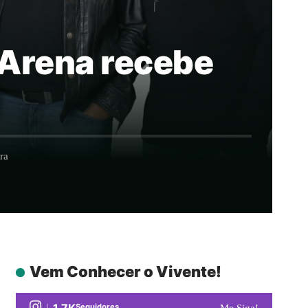
 Arena recebe
ra
Vem Conhecer o Vivente!
1.7K
Seguidores
Me Siga!