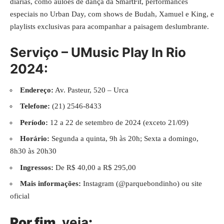
diárias, como aulões de dança da SmartFit, performances
especiais no Urban Day, com shows de Budah, Xamuel e King, e
playlists exclusivas para acompanhar a paisagem deslumbrante.
Serviço – UMusic Play In Rio
2024:
Endereço:
Av. Pasteur, 520 – Urca
Telefone:
(21) 2546-8433
Período:
12 a 22 de setembro de 2024 (exceto 21/09)
Horário:
Segunda a quinta, 9h às 20h; Sexta a domingo,
8h30 às 20h30
Ingressos:
De R$ 40,00 a R$ 295,00
Mais informações:
Instagram (@parquebondinho) ou site
oficial
Por fim,
veja
: