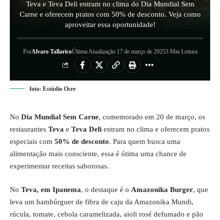
Teva e Teva Deli entram no clima do Dia Mundial Sem
Carne e oferecem pratos com 50% de desconto. Veja como
aproveitar essa oportunidade!
Por
Alvaro Tallarico
Última Atualização 17 de março de 2025
3 Min Leitura
foto: Estúdio Ocre
No
Dia Mundial Sem Carne
, comemorado em 20 de março, os
restaurantes
Teva
e
Teva Deli
entram no clima e oferecem pratos
especiais com
50% de desconto
. Para quem busca uma
alimentação mais consciente, essa é ótima uma chance de
experimentar receitas saborosas.
No
Teva, em Ipanema
, o destaque é o
Amazonika Burger
, que
leva um hambúrguer de fibra de caju da Amazonika Mundi,
rúcula, tomate, cebola caramelizada, aioli rosé defumado e pão