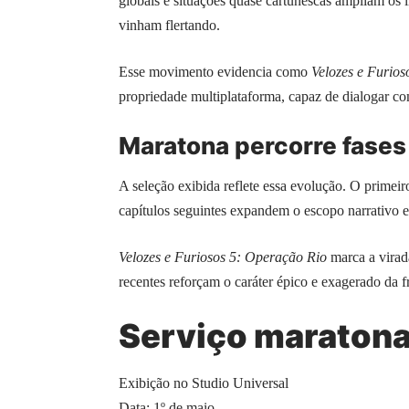
globais e situações quase cartunescas ampliam os l
vinham flertando.
Esse movimento evidencia como
Velozes e Furios
propriedade multiplataforma, capaz de dialogar co
Maratona percorre fases
A seleção exibida reflete essa evolução. O primeiro
capítulos seguintes expandem o escopo narrativo e
Velozes e Furiosos 5: Operação Rio
marca a virad
recentes reforçam o caráter épico e exagerado da f
Serviço maratona
Exibição no Studio Universal
Data: 1º de maio