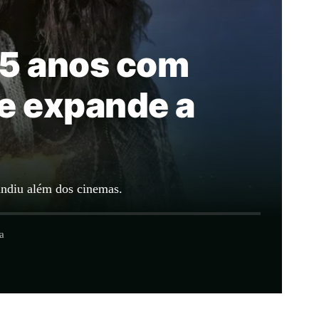
25 anos com
ue expande a
pandiu além dos cinemas.
a