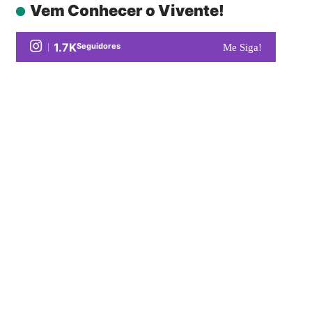
Vem Conhecer o Vivente!
1.7K
Seguidores
Me Siga!