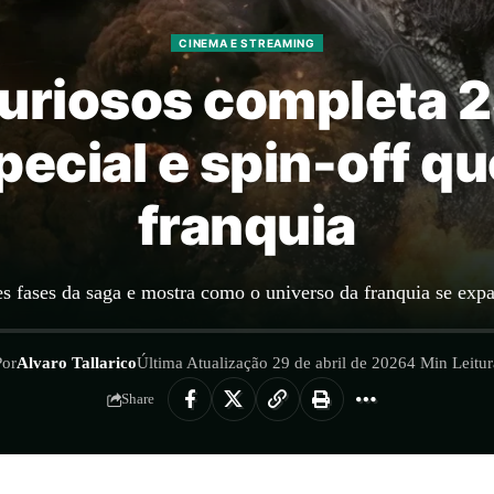
CINEMA E STREAMING
Furiosos completa 
pecial e spin-off q
franquia
es fases da saga e mostra como o universo da franquia se ex
Por
Alvaro Tallarico
Última Atualização 29 de abril de 2026
4 Min Leitur
Share