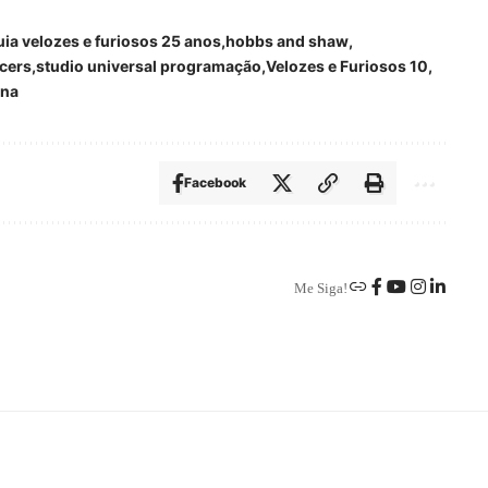
uia velozes e furiosos 25 anos
hobbs and shaw
acers
studio universal programação
Velozes e Furiosos 10
ona
Facebook
Me Siga!