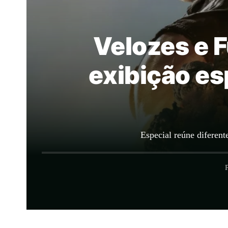
Velozes e 
exibição es
Especial reúne diferent