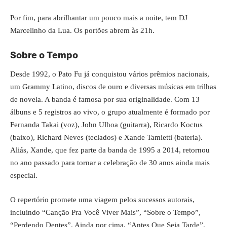
Por fim, para abrilhantar um pouco mais a noite, tem DJ
Marcelinho da Lua. Os portões abrem às 21h.
Sobre o Tempo
Desde 1992, o Pato Fu já conquistou vários prêmios nacionais,
um Grammy Latino, discos de ouro e diversas músicas em trilhas
de novela. A banda é famosa por sua originalidade. Com 13
álbuns e 5 registros ao vivo, o grupo atualmente é formado por
Fernanda Takai (voz), John Ulhoa (guitarra), Ricardo Koctus
(baixo), Richard Neves (teclados) e Xande Tamietti (bateria).
Aliás, Xande, que fez parte da banda de 1995 a 2014, retornou
no ano passado para tornar a celebração de 30 anos ainda mais
especial.
O repertório promete uma viagem pelos sucessos autorais,
incluindo “Canção Pra Você Viver Mais”, “Sobre o Tempo”,
“Perdendo Dentes”. Ainda por cima, “Antes Que Seja Tarde”,