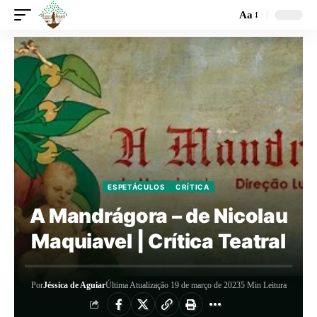
Aa
ESPETÁCULOS
CRÍTICA
A Mandrágora – de Nicolau
Maquiavel | Crítica Teatral
Por
Jéssica de Aguiar
Última Atualização 19 de março de 2023
5 Min Leitura