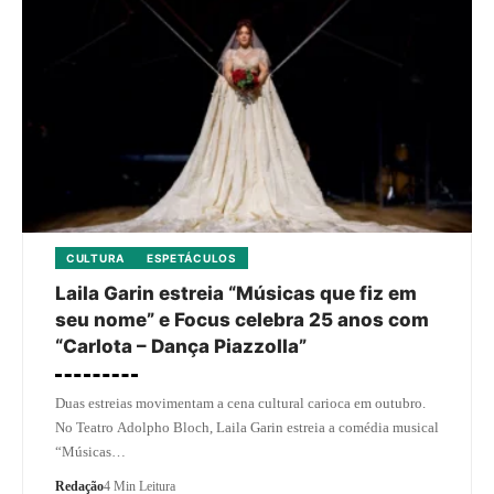
CULTURA
ESPETÁCULOS
Laila Garin estreia “Músicas que fiz em
seu nome” e Focus celebra 25 anos com
“Carlota – Dança Piazzolla”
Duas estreias movimentam a cena cultural carioca em outubro.
No Teatro Adolpho Bloch, Laila Garin estreia a comédia musical
“Músicas…
Redação
4 Min Leitura