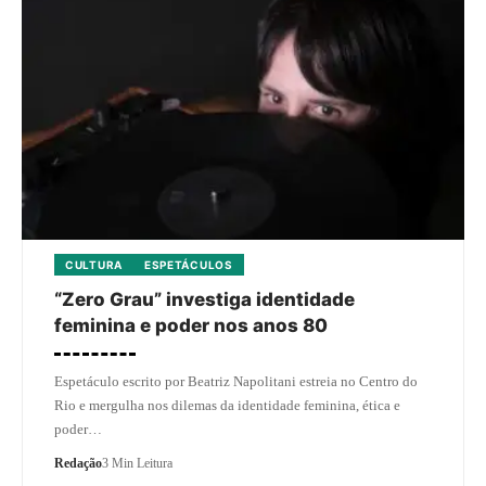
CULTURA
ESPETÁCULOS
“Zero Grau” investiga identidade
feminina e poder nos anos 80
Espetáculo escrito por Beatriz Napolitani estreia no Centro do
Rio e mergulha nos dilemas da identidade feminina, ética e
poder…
Redação
3 Min Leitura