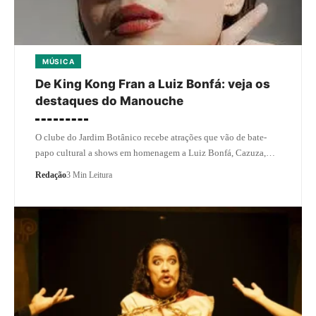
MÚSICA
De King Kong Fran a Luiz Bonfá: veja os
destaques do Manouche
O clube do Jardim Botânico recebe atrações que vão de bate-
papo cultural a shows em homenagem a Luiz Bonfá, Cazuza,…
Redação
3 Min Leitura