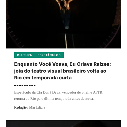
CULTURA
ESPETÁCULOS
Enquanto Você Voava, Eu Criava Raízes:
joia do teatro visual brasileiro volta ao
Rio em temporada curta
Espetáculo da Cia Dos à Deux, vencedor de Shell e APTR,
retorna ao Rio para última temporada antes de nova…
Redação
3 Min Leitura