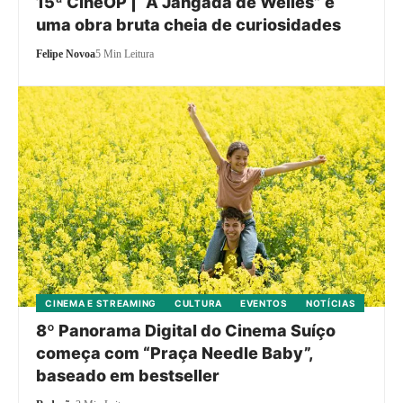
15ª CineOP | “A Jangada de Welles” é
uma obra bruta cheia de curiosidades
Felipe Novoa
5 Min Leitura
CINEMA E STREAMING
CULTURA
EVENTOS
NOTÍCIAS
8º Panorama Digital do Cinema Suíço
começa com “Praça Needle Baby”,
baseado em bestseller