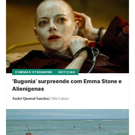
CINEMA E STREAMING
NOTÍCIAS
‘Bugonia’ surpreende com Emma Stone e
Alienígenas
André Quental Sanchez
2 Min Leitura