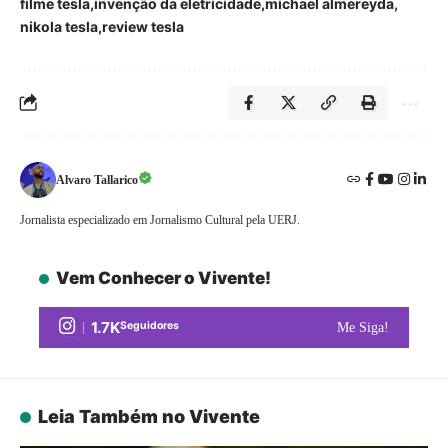
filme tesla
invenção da eletricidade
michael almereyda
nikola tesla
review tesla
Alvaro Tallarico
Jornalista especializado em Jornalismo Cultural pela UERJ.
Vem Conhecer o Vivente!
1.7K
Seguidores
Me Siga!
Leia Também no Vivente