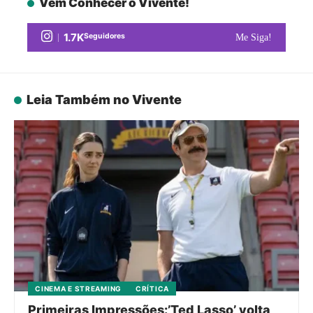
Vem Conhecer o Vivente!
1.7K
Seguidores
Me Siga!
Leia Também no Vivente
CINEMA E STREAMING
CRÍTICA
Primeiras Impressões:’Ted Lasso’ volta