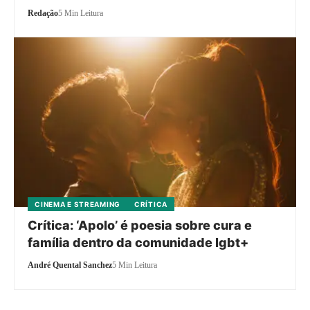
Redação
5 Min Leitura
CINEMA E STREAMING
CRÍTICA
Crítica: ‘Apolo’ é poesia sobre cura e
família dentro da comunidade lgbt+
André Quental Sanchez
5 Min Leitura