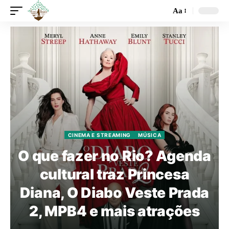
Aa
CINEMA E STREAMING
MÚSICA
O que fazer no Rio? Agenda
cultural traz Princesa
Diana, O Diabo Veste Prada
2, MPB4 e mais atrações