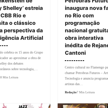
nkenstein de
Petrobras Futur
 Shelley’ estreia
inaugura nova f
CBB Rio e
no Rio com
sita o clássico
programação
a perspectiva da
nacional gratuit
ligência Artificial
obra interativa
inédita de Rejan
Cantoni
lo celebra os 15 anos do Grupo
icador ao aproximar a obra de
lley dos debates
Centro cultural no Flamengo pa
orâneos sobre tecnologia,…
chamar Petrobras Futuros – Art
o
8 Min Leitura
Tecnologia e anuncia program
artistas das…
Redação
7 Min Leitura