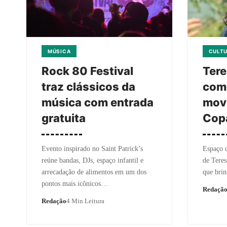
MÚSICA
CULT
Rock 80 Festival
Tere
traz clássicos da
com
música com entrada
mov
gratuita
Cop
Evento inspirado no Saint Patrick’s
Espaço c
reúne bandas, DJs, espaço infantil e
de Teres
arrecadação de alimentos em um dos
que brin
pontos mais icônicos…
Redaçã
Redação
4 Min Leitura