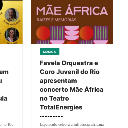
MÚSICA
Favela Orquestra e
 em
Coro Juvenil do Rio
u
apresentam
concerto Mãe África
ula
no Teatro
TotalEnergies
o no Rio
Espetáculo celebra a influência africana