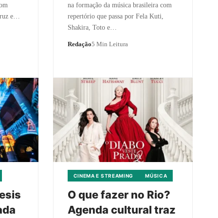
com
na formação da música brasileira com
Cruz e…
repertório que passa por Fela Kuti,
Shakira, Toto e…
Redação
5 Min Leitura
CINEMA E STREAMING
MÚSICA
esis
O que fazer no Rio?
ada
Agenda cultural traz