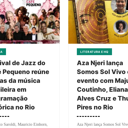
CA
LITERATURA E HQ
ival de Jazz do
Aza Njeri lança
é Pequeno reúne
Somos Sol Vivo
as da música
evento com Maj
ileira em
Coutinho, Eliana
gramação
Alves Cruz e Th
órica no Rio
Pires no Rio
o Saroldi, Mauricio Einhorn,
Aza Njeri lança Somos Sol Viv