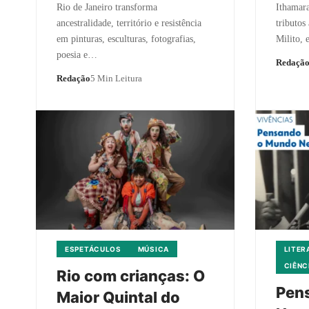
Rio de Janeiro transforma
Ithamara
ancestralidade, território e resistência
tributo
em pinturas, esculturas, fotografias,
Milito,
poesia e…
Redaçã
Redação
5 Min Leitura
ESPETÁCULOS
MÚSICA
LITER
CIÊNC
Rio com crianças: O
Pen
Maior Quintal do