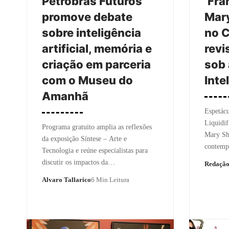
Petrobras Futuros
‘Fra
promove debate
Mary
sobre inteligência
no C
artificial, memória e
revi
criação em parceria
sob 
com o Museu do
Inte
Amanhã
Espetácu
Liquidif
Programa gratuito amplia as reflexões
Mary She
da exposição Síntese – Arte e
contemp
Tecnologia e reúne especialistas para
discutir os impactos da…
Redaçã
Alvaro Tallarico
6 Min Leitura