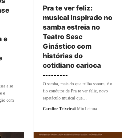
os
Pra te ver feliz:
ase
musical inspirado no
samba estreia no
Teatro Sesc
a e
Ginástico com
histórias do
e
cotidiano carioca
O samba, mais do que trilha sonora, é o
ssa a se
fio condutor de Pra te ver feliz, novo
e e
espetáculo musical que…
ação com
Caroline Teixeira
6 Min Leitura