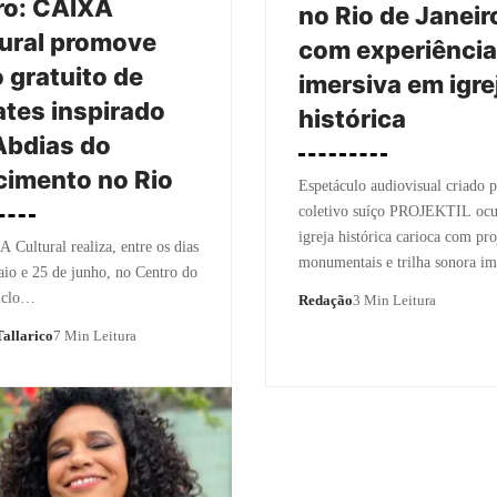
ro: CAIXA
no Rio de Janeir
ural promove
com experiência
o gratuito de
imersiva em igre
tes inspirado
histórica
Abdias do
imento no Rio
Espetáculo audiovisual criado p
coletivo suíço PROJEKTIL oc
igreja histórica carioca com pr
Cultural realiza, entre os dias
monumentais e trilha sonora im
io e 25 de junho, no Centro do
ciclo…
Redação
3 Min Leitura
allarico
7 Min Leitura