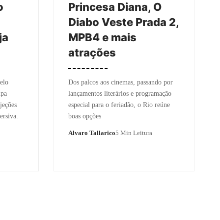
o
Princesa Diana, O
Diabo Veste Prada 2,
ja
MPB4 e mais
atrações
elo
Dos palcos aos cinemas, passando por
upa
lançamentos literários e programação
ojeções
especial para o feriadão, o Rio reúne
ersiva.
boas opções
Alvaro Tallarico
5 Min Leitura