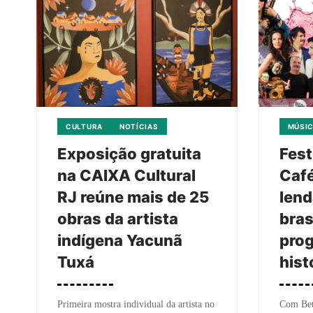
CULTURA
NOTÍCIAS
MÚSI
Exposição gratuita
Fest
na CAIXA Cultural
Caf
RJ reúne mais de 25
lend
obras da artista
bras
indígena Yacunã
pro
Tuxá
hist
Primeira mostra individual da artista no
Com Bet