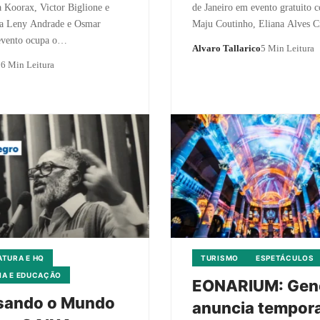
 Koorax, Victor Biglione e
de Janeiro em evento gratuito 
s a Leny Andrade e Osmar
Maju Coutinho, Eliana Alves 
 evento ocupa o…
Alvaro Tallarico
5 Min Leitura
o
6 Min Leitura
ATURA E HQ
TURISMO
ESPETÁCULOS
IA E EDUCAÇÃO
EONARIUM: Gen
sando o Mundo
anuncia tempor