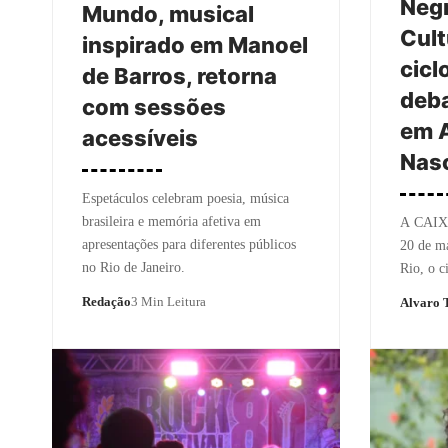
Neg
Mundo, musical
Cult
inspirado em Manoel
cicl
de Barros, retorna
deba
com sessões
em 
acessíveis
Nasc
Espetáculos celebram poesia, música
brasileira e memória afetiva em
A CAIXA 
apresentações para diferentes públicos
20 de ma
no Rio de Janeiro.
Rio, o 
Redação
3 Min Leitura
Alvaro T