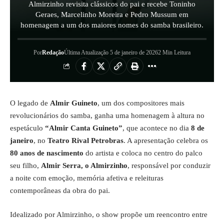
Almirzinho revisita clássicos do pai e recebe Toninho
Geraes, Marcelinho Moreira e Pedro Mussum em
homenagem a um dos maiores nomes do samba brasileiro.
Por
Redação
Última Atualização 5 de janeiro de 2026
2 Min Leitura
O legado de
Almir Guineto
, um dos compositores mais
revolucionários do samba, ganha uma homenagem à altura no
espetáculo
“Almir Canta Guineto”
, que acontece no dia
8 de
janeiro
, no
Teatro Rival Petrobras
. A apresentação celebra os
80 anos de nascimento
do artista e coloca no centro do palco
seu filho,
Almir Serra, o Almirzinho
, responsável por conduzir
a noite com emoção, memória afetiva e releituras
contemporâneas da obra do pai.
Idealizado por Almirzinho, o show propõe um reencontro entre