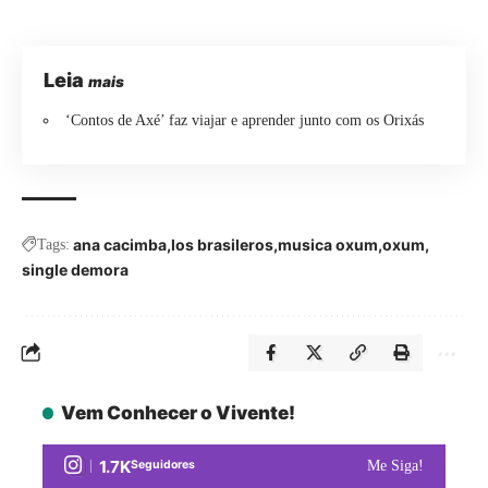
Leia
mais
‘Contos de Axé’ faz viajar e aprender junto com os Orixás
ana cacimba
los brasileros
musica oxum
oxum
Tags:
single demora
Vem Conhecer o Vivente!
1.7K
Seguidores
Me Siga!