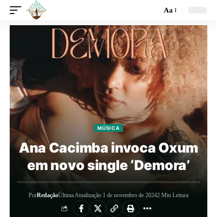
Aa
MÚSICA
Ana Cacimba invoca Oxum
em novo single ‘Demora’
Por
Redação
Última Atualização 1 de novembro de 2024
2 Min Leitura