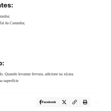
tes:
tanha;
Tal da Castanha;
o:
o. Quando levantar fervura, adicione na xícara.
na superfície
Facebook