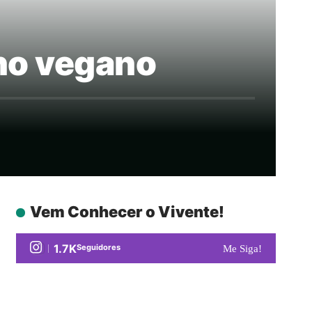
no vegano
Vem Conhecer o Vivente!
1.7K
Seguidores
Me Siga!