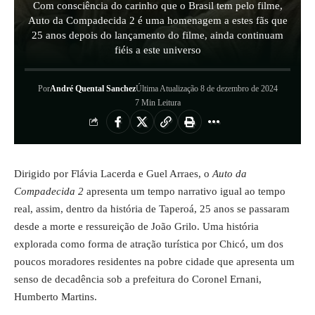
Com consciência do carinho que o Brasil tem pelo filme,
Auto da Compadecida 2 é uma homenagem a estes fãs que
25 anos depois do lançamento do filme, ainda continuam
fiéis a este universo
Por
André Quental Sanchez
Última Atualização 8 de dezembro de 2024
7 Min Leitura
Dirigido por Flávia Lacerda e Guel Arraes, o
Auto da
Compadecida 2
apresenta um tempo narrativo igual ao tempo
real, assim, dentro da história de Taperoá, 25 anos se passaram
desde a morte e ressureição de João Grilo. Uma história
explorada como forma de atração turística por Chicó, um dos
poucos moradores residentes na pobre cidade que apresenta um
senso de decadência sob a prefeitura do Coronel Ernani,
Humberto Martins.