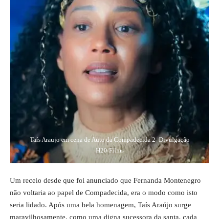
Taís Araujo em cena de Auto da Compadecida 2- Divulgação
H20/Films
Um receio desde que foi anunciado que Fernanda Montenegro
não voltaria ao papel de Compadecida, era o modo como isto
seria lidado. Após uma bela homenagem, Taís Araújo surge
maravilhosamente, como uma digna sucessora da santa, cada