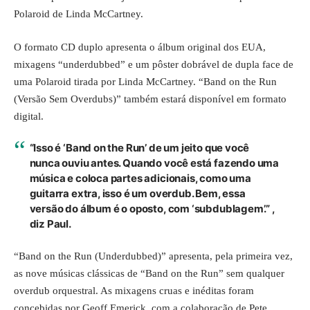
Polaroid de Linda McCartney.
O formato CD duplo apresenta o álbum original dos EUA,
mixagens “underdubbed” e um pôster dobrável de dupla face de
uma Polaroid tirada por Linda McCartney. “Band on the Run
(Versão Sem Overdubs)” também estará disponível em formato
digital.
“Isso é ‘Band on the Run’ de um jeito que você
nunca ouviu antes. Quando você está fazendo uma
música e coloca partes adicionais, como uma
guitarra extra, isso é um overdub. Bem, essa
versão do álbum é o oposto, com ‘subdublagem’.” ,
diz Paul.
“Band on the Run (Underdubbed)” apresenta, pela primeira vez,
as nove músicas clássicas de “Band on the Run” sem qualquer
overdub orquestral. As mixagens cruas e inéditas foram
concebidas por Geoff Emerick, com a colaboração de Pete