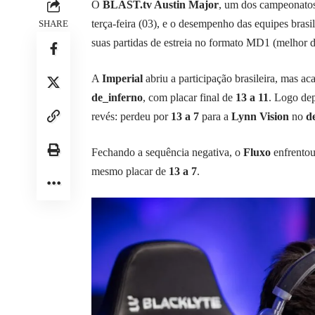
O
BLAST.tv Austin Major
, um dos campeonatos
terça-feira (03), e o desempenho das equipes bras
SHARE
suas partidas de estreia no formato MD1 (melhor 
A
Imperial
abriu a participação brasileira, mas a
de_inferno
, com placar final de
13 a 11
. Logo dep
revés: perdeu por
13 a 7
para a
Lynn Vision
no
d
Fechando a sequência negativa, o
Fluxo
enfrento
mesmo placar de
13 a 7
.