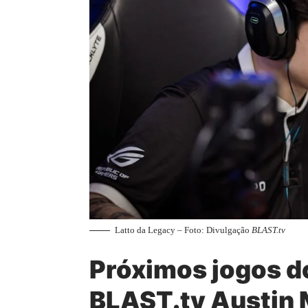
Latto da Legacy – Foto: Divulgação
BLAST.tv
Próximos jogos do
BLAST.tv Austin 