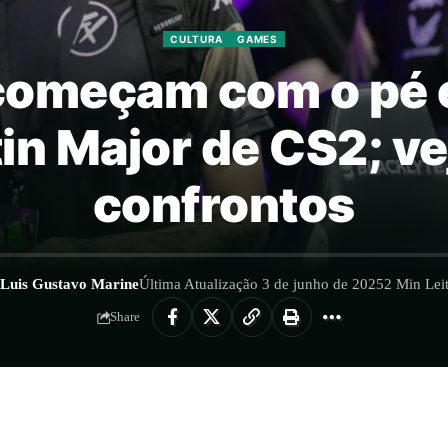
CULTURA
GAMES
 começam com o pé
in Major de CS2; ve
confrontos
Luis Gustavo Marine
Última Atualização 3 de junho de 2025
2 Min Lei
Share