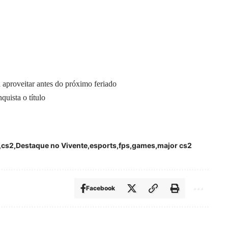
veitar antes do próximo feriado
uista o título
cs2
Destaque no Vivente
esports
fps
games
major cs2
Facebook