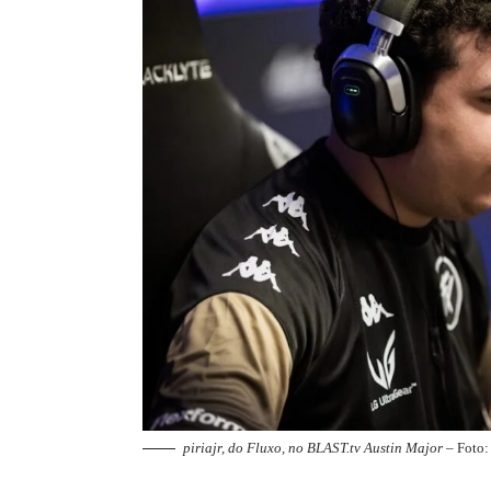
piriajr, do Fluxo, no BLAST.tv Austin Major
– Foto: