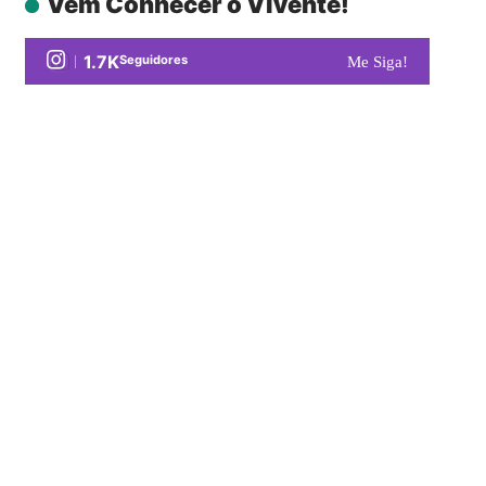
Vem Conhecer o Vivente!
1.7K
Seguidores
Me Siga!