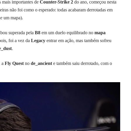
 mais importantes de
Counter-Strike 2
do ano, começou nesta
ileiras não foi como o esperado: todas acabaram derrotadas em
de um mapa).
cabou superada pela
B8
em um duelo equilibrado no
mapa
ois, foi a vez da
Legacy
entrar em ação, mas também sofreu
e_dust
.
u a
Fly Quest
no
de_ancient
e também saiu derrotado, com o