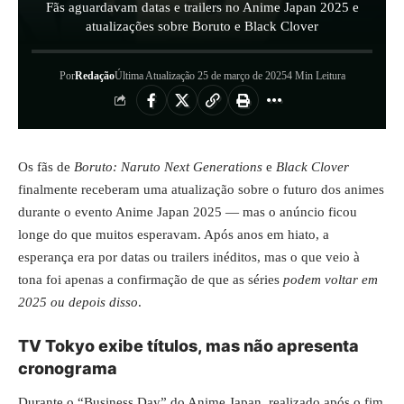
Fãs aguardavam datas e trailers no Anime Japan 2025 e
atualizações sobre Boruto e Black Clover
Por
Redação
Última Atualização 25 de março de 2025
4 Min Leitura
Os fãs de
Boruto: Naruto Next Generations
e
Black Clover
finalmente receberam uma atualização sobre o futuro dos animes
durante o evento Anime Japan 2025 — mas o anúncio ficou
longe do que muitos esperavam. Após anos em hiato, a
esperança era por datas ou trailers inéditos, mas o que veio à
tona foi apenas a confirmação de que as séries
podem voltar em
2025 ou depois disso
.
TV Tokyo exibe títulos, mas não apresenta
cronograma
Durante o “Business Day” do Anime Japan, realizado após o fim