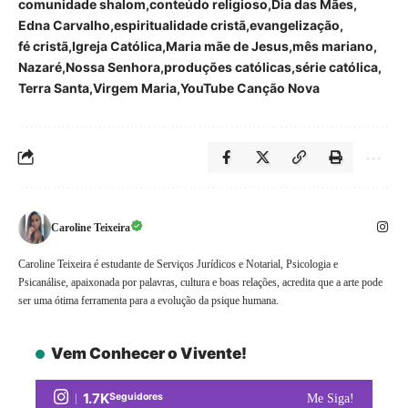
comunidade shalom
conteúdo religioso
Dia das Mães
Edna Carvalho
espiritualidade cristã
evangelização
fé cristã
Igreja Católica
Maria mãe de Jesus
mês mariano
Nazaré
Nossa Senhora
produções católicas
série católica
Terra Santa
Virgem Maria
YouTube Canção Nova
Caroline Teixeira
Caroline Teixeira é estudante de Serviços Jurídicos e Notarial, Psicologia e
Psicanálise, apaixonada por palavras, cultura e boas relações, acredita que a arte pode
ser uma ótima ferramenta para a evolução da psique humana.
Vem Conhecer o Vivente!
1.7K
Seguidores
Me Siga!