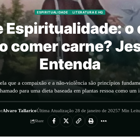
ESPIRITUALIDADE
LITERATURA E HQ
Espiritualidade: o 
o comer carne? Je
Entenda
vela que a compaixão e a não-violência são princípios fundamen
 o chamado para uma dieta baseada em plantas ressoa como um 
or
Alvaro Tallarico
Última Atualização 28 de janeiro de 2025
7 Min Leit
Share