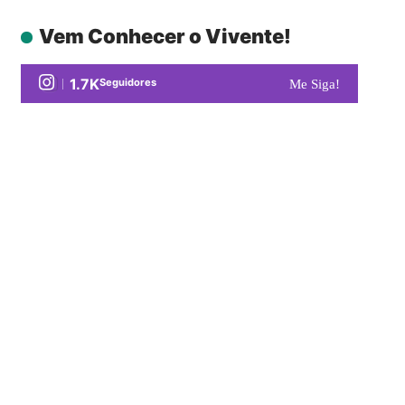
Vem Conhecer o Vivente!
1.7K
Seguidores
Me Siga!