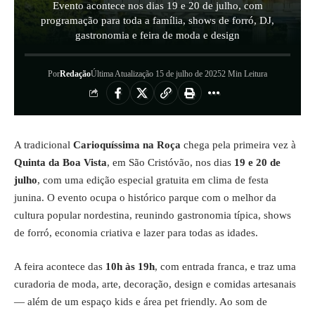
Evento acontece nos dias 19 e 20 de julho, com
programação para toda a família, shows de forró, DJ,
gastronomia e feira de moda e design
Por
Redação
Última Atualização 15 de julho de 2025
2 Min Leitura
A tradicional
Carioquíssima na Roça
chega pela primeira vez à
Quinta da Boa Vista
, em São Cristóvão, nos dias
19 e 20 de
julho
, com uma edição especial gratuita em clima de festa
junina. O evento ocupa o histórico parque com o melhor da
cultura popular nordestina, reunindo gastronomia típica, shows
de forró, economia criativa e lazer para todas as idades.
A feira acontece das
10h às 19h
, com entrada franca, e traz uma
curadoria de moda, arte, decoração, design e comidas artesanais
— além de um espaço kids e área pet friendly. Ao som de