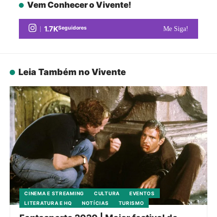
Vem Conhecer o Vivente!
1.7K
Seguidores
Me Siga!
Leia Também no Vivente
CINEMA E STREAMING
CULTURA
EVENTOS
LITERATURA E HQ
NOTÍCIAS
TURISMO