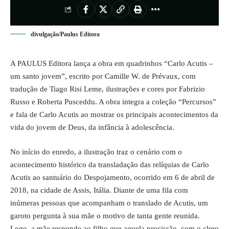
divulgação/Paulus Editora
A PAULUS Editora lança a obra em quadrinhos “Carlo Acutis –
um santo jovem”, escrito por Camille W. de Prévaux, com
tradução de Tiago Risi Leme, ilustrações e cores por Fabrizio
Russo e Roberta Pusceddu. A obra integra a coleção “Percursos”
e fala de Carlo Acutis ao mostrar os principais acontecimentos da
vida do jovem de Deus, da infância à adolescência.
No início do enredo, a ilustração traz o cenário com o
acontecimento histórico da transladação das relíquias de Carlo
Acutis ao santuário do Despojamento, ocorrido em 6 de abril de
2018, na cidade de Assis, Itália. Diante de uma fila com
inúmeras pessoas que acompanham o translado de Acutis, um
garoto pergunta à sua mãe o motivo de tanta gente reunida.
Logo, a mãe responde ao filho que aquela procissão, com o clero