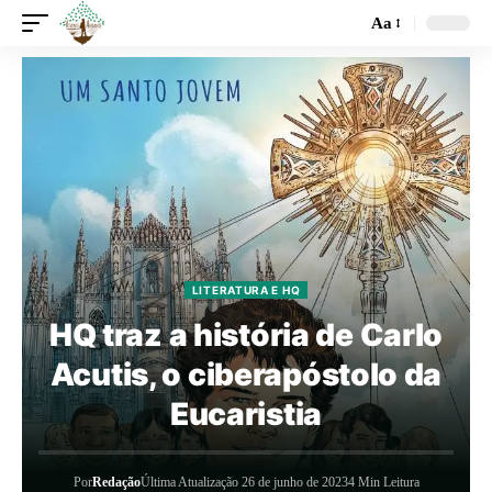
Aa
LITERATURA E HQ
HQ traz a história de Carlo
Acutis, o ciberapóstolo da
Eucaristia
Por
Redação
Última Atualização 26 de junho de 2023
4 Min Leitura