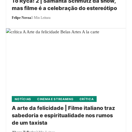
Tô Ryca! 2 | Samanta Schmütz dá show,
mas filme é a celebração do estereótipo
Felipe Novoa
5 Min Leitura
NOTÍCIAS
CINEMA E STREAMING
CRÍTICA
A arte da felicidade | Filme italiano traz
sabedoria e espiritualidade nos rumos
de um taxista