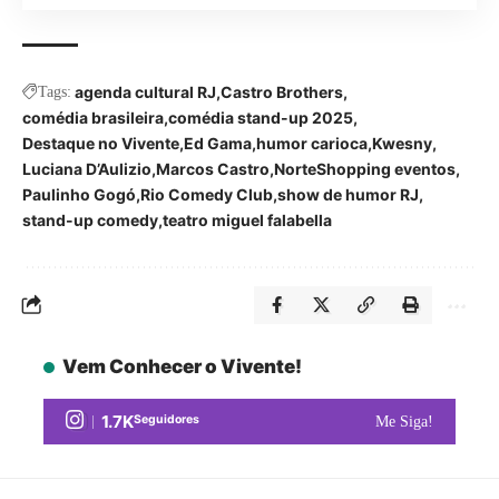
agenda cultural RJ
Castro Brothers
Tags:
comédia brasileira
comédia stand-up 2025
Destaque no Vivente
Ed Gama
humor carioca
Kwesny
Luciana D’Aulizio
Marcos Castro
NorteShopping eventos
Paulinho Gogó
Rio Comedy Club
show de humor RJ
stand-up comedy
teatro miguel falabella
Vem Conhecer o Vivente!
1.7K
Seguidores
Me Siga!