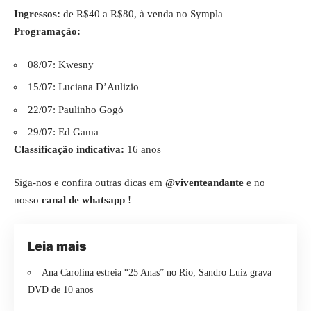
Ingressos:
de R$40 a R$80, à venda no
Sympla
Programação:
08/07: Kwesny
15/07: Luciana D’Aulizio
22/07: Paulinho Gogó
29/07: Ed Gama
Classificação indicativa:
16 anos
Siga-nos e confira outras dicas em
@viventeandante
e no
nosso
canal de whatsapp
!
Leia mais
Ana Carolina estreia “25 Anas” no Rio; Sandro Luiz grava
DVD de 10 anos