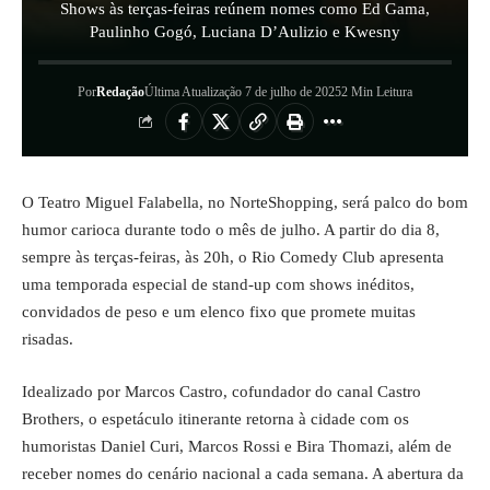
Shows às terças-feiras reúnem nomes como Ed Gama,
Paulinho Gogó, Luciana D’Aulizio e Kwesny
Por
Redação
Última Atualização 7 de julho de 2025
2 Min Leitura
O Teatro Miguel Falabella, no NorteShopping, será palco do bom
humor carioca durante todo o mês de julho. A partir do dia 8,
sempre às terças-feiras, às 20h, o Rio Comedy Club apresenta
uma temporada especial de stand-up com shows inéditos,
convidados de peso e um elenco fixo que promete muitas
risadas.
Idealizado por Marcos Castro, cofundador do canal Castro
Brothers, o espetáculo itinerante retorna à cidade com os
humoristas Daniel Curi, Marcos Rossi e Bira Thomazi, além de
receber nomes do cenário nacional a cada semana. A abertura da