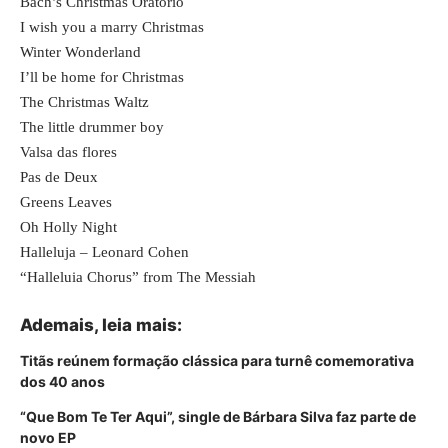
Bach’s Christmas Oratorio
I wish you a marry Christmas
Winter Wonderland
I’ll be home for Christmas
The Christmas Waltz
The little drummer boy
Valsa das flores
Pas de Deux
Greens Leaves
Oh Holly Night
Halleluja – Leonard Cohen
“Halleluia Chorus” from The Messiah
Ademais, leia mais:
Titãs reúnem formação clássica para turnê comemorativa
dos 40 anos
“Que Bom Te Ter Aqui”, single de Bárbara Silva faz parte de
novo EP