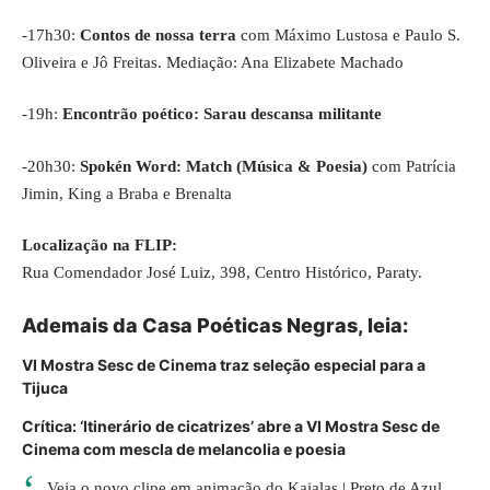
-17h30:
Contos de nossa terra
com Máximo Lustosa e Paulo S.
Oliveira e Jô Freitas. Mediação: Ana Elizabete Machado
-19h:
Encontrão poético: Sarau descansa militante
-20h30:
Spokén Word: Match (Música & Poesia)
com Patrícia
Jimin, King a Braba e Brenalta
Localização na FLIP:
Rua Comendador José Luiz, 398, Centro Histórico, Paraty.
Ademais da Casa Poéticas Negras, leia:
VI Mostra Sesc de Cinema traz seleção especial para a
Tijuca
Crítica: ‘Itinerário de cicatrizes’ abre a VI Mostra Sesc de
Cinema com mescla de melancolia e poesia
Veja o novo clipe em animação do Kaialas | Preto de Azul