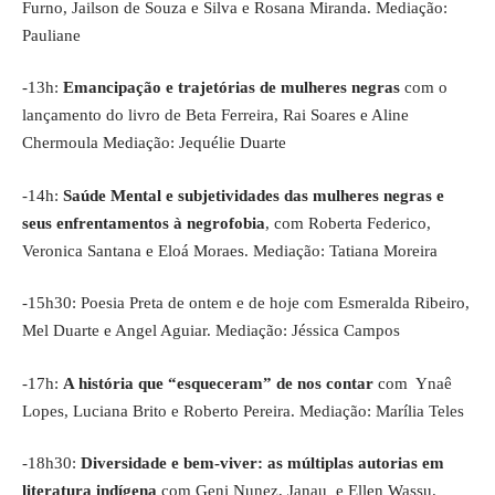
Furno, Jailson de Souza e Silva e Rosana Miranda. Mediação:
Pauliane
-13h:
Emancipação e trajetórias de mulheres negras
com o
lançamento do livro de Beta Ferreira, Rai Soares e Aline
Chermoula Mediação: Jequélie Duarte
-14h:
Saúde Mental e subjetividades das mulheres negras e
seus enfrentamentos à negrofobia
, com Roberta Federico,
Veronica Santana e Eloá Moraes. Mediação: Tatiana Moreira
-15h30: Poesia Preta de ontem e de hoje com Esmeralda Ribeiro,
Mel Duarte e Angel Aguiar. Mediação: Jéssica Campos
-17h:
A história que “esqueceram” de nos contar
com Ynaê
Lopes, Luciana Brito e Roberto Pereira. Mediação: Marília Teles
-18h30:
Diversidade e bem-viver: as múltiplas autorias em
literatura indígena
com Geni Nunez, Janau e Ellen Wassu.