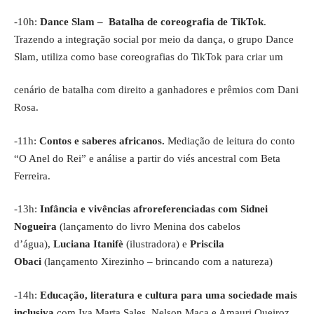
-10h:
Dance Slam – Batalha de coreografia de TikTok
.
Trazendo a integração social por meio da dança, o grupo Dance
Slam, utiliza como base coreografias do TikTok para criar um
cenário de batalha com direito a ganhadores e prêmios com Dani
Rosa.
-11h:
Contos e saberes africanos.
Mediação de leitura do conto
“O Anel do Rei” e análise a partir do viés ancestral com Beta
Ferreira.
-13h:
Infância e vivências afroreferenciadas com Sidnei
Nogueira
(lançamento do livro Menina dos cabelos
d’água),
Luciana Itanifè
(ilustradora) e
Priscila
Obaci
(lançamento Xirezinho – brincando com a natureza)
-14h:
Educação, literatura e cultura para uma sociedade mais
inclusiva
com Iya Marta Sales, Nelson Maca e Amauri Queiroz