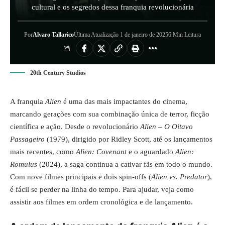
cultural e os segredos dessa franquia revolucionária
Por
Alvaro Tallarico
Última Atualização 1 de janeiro de 2025
6 Min Leitura
20th Century Studios
A franquia
Alien
é uma das mais impactantes do cinema,
marcando gerações com sua combinação única de terror, ficção
científica e ação. Desde o revolucionário
Alien – O Oitavo
Passageiro
(1979), dirigido por Ridley Scott, até os lançamentos
mais recentes, como
Alien: Covenant
e o aguardado
Alien:
Romulus
(2024), a saga continua a cativar fãs em todo o mundo.
Com nove filmes principais e dois spin-offs (
Alien vs. Predator
),
é fácil se perder na linha do tempo. Para ajudar, veja como
assistir aos filmes em ordem cronológica e de lançamento.