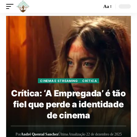
Aa
CINEMA E STREAMING
CRÍTICA
Crítica: ‘A Empregada’ é tão
fiel que perde a identidade
de cinema
Por
André Quental Sanchez
Última Atualização 22 de dezembro de 2025