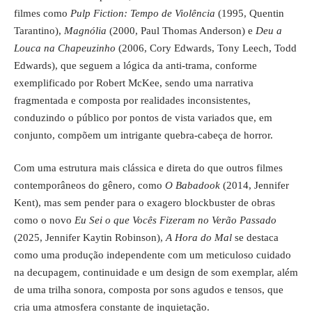
filmes como
Pulp Fiction: Tempo de Violência
(1995, Quentin
Tarantino),
Magnólia
(2000, Paul Thomas Anderson) e
Deu a
Louca na Chapeuzinho
(2006, Cory Edwards, Tony Leech, Todd
Edwards), que seguem a lógica da anti-trama, conforme
exemplificado por Robert McKee, sendo uma narrativa
fragmentada e composta por realidades inconsistentes,
conduzindo o público por pontos de vista variados que, em
conjunto, compõem um intrigante quebra-cabeça de horror.
Com uma estrutura mais clássica e direta do que outros filmes
contemporâneos do gênero, como
O Babadook
(2014, Jennifer
Kent), mas sem pender para o exagero blockbuster de obras
como o novo
Eu Sei o que Vocês Fizeram no Verão Passado
(2025, Jennifer Kaytin Robinson),
A Hora do Mal
se destaca
como uma produção independente com um meticuloso cuidado
na decupagem, continuidade e um design de som exemplar, além
de uma trilha sonora, composta por sons agudos e tensos, que
cria uma atmosfera constante de inquietação.