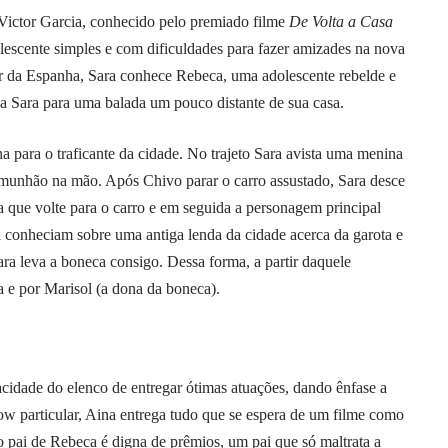
l Victor Garcia, conhecido pelo premiado filme
De Volta a Casa
olescente simples e com dificuldades para fazer amizades na nova
or da Espanha, Sara conhece Rebeca, uma adolescente rebelde e
va Sara para uma balada um pouco distante de sua casa.
na para o traficante da cidade. No trajeto Sara avista uma menina
munhão na mão. Após Chivo parar o carro assustado, Sara desce
 que volte para o carro e em seguida a personagem principal
á conheciam sobre uma antiga lenda da cidade acerca da garota e
ra leva a boneca consigo. Dessa forma, a partir daquele
 e por Marisol (a dona da boneca).
cidade do elenco de entregar ótimas atuações, dando ênfase a
w particular, Aina entrega tudo que se espera de um filme como
 pai de Rebeca é digna de prêmios, um pai que só maltrata a