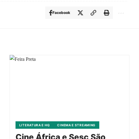
Facebook
LITERATURA E HQ
CINEMA E STREAMING
Cine África e Sesc São