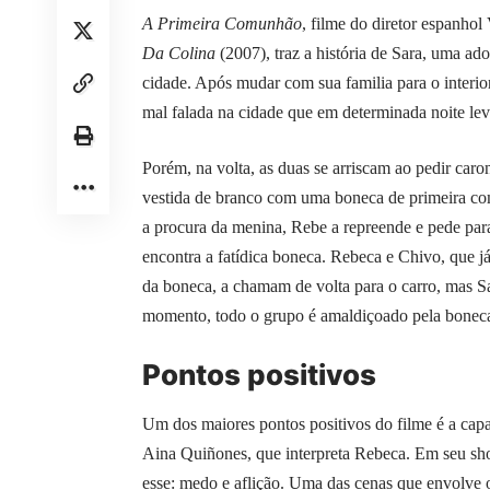
A Primeira Comunhão
, filme do diretor espanho
Da Colina
(2007), traz a história de Sara, uma ad
cidade. Após mudar com sua familia para o interi
mal falada na cidade que em determinada noite le
Porém, na volta, as duas se arriscam ao pedir caro
vestida de branco com uma boneca de primeira co
a procura da menina, Rebe a repreende e pede para
encontra a fatídica boneca. Rebeca e Chivo, que j
da boneca, a chamam de volta para o carro, mas Sa
momento, todo o grupo é amaldiçoado pela boneca
Pontos positivos
Um dos maiores pontos positivos do filme é a capa
Aina Quiñones, que interpreta Rebeca. Em seu sho
esse: medo e aflição. Uma das cenas que envolve o