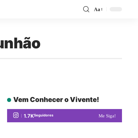
Aa
munhão
Vem Conhecer o Vivente!
1.7K
Seguidores
Me Siga!