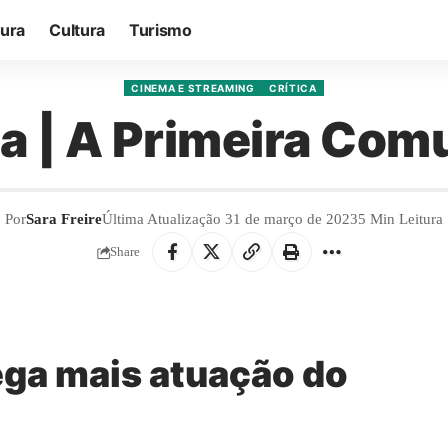
tura
Cultura
Turismo
CINEMA E STREAMING
CRÍTICA
ca | A Primeira Co
Por
Sara Freire
Última Atualização 31 de março de 2023
5 Min Leitura
Share
ega mais atuação do