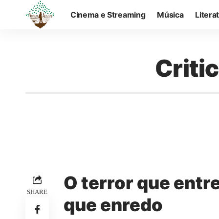
Cinema e Streaming
Música
Litera
Criti
O terror que entr
SHARE
que enredo