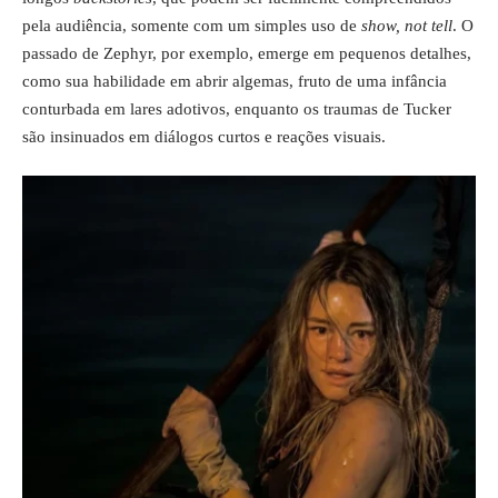
pela audiência, somente com um simples uso de
show, not tell
. O
passado de Zephyr, por exemplo, emerge em pequenos detalhes,
como sua habilidade em abrir algemas, fruto de uma infância
conturbada em lares adotivos, enquanto os traumas de Tucker
são insinuados em diálogos curtos e reações visuais.