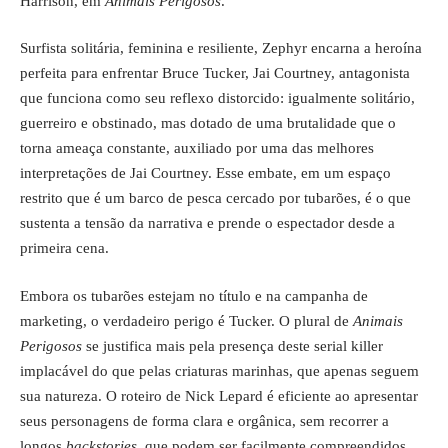
Harrison, em
Animais Perigosos
.
Surfista solitária, feminina e resiliente, Zephyr encarna a heroína
perfeita para enfrentar Bruce Tucker, Jai Courtney, antagonista
que funciona como seu reflexo distorcido: igualmente solitário,
guerreiro e obstinado, mas dotado de uma brutalidade que o
torna ameaça constante, auxiliado por uma das melhores
interpretações de Jai Courtney. Esse embate, em um espaço
restrito que é um barco de pesca cercado por tubarões, é o que
sustenta a tensão da narrativa e prende o espectador desde a
primeira cena.
Embora os tubarões estejam no título e na campanha de
marketing, o verdadeiro perigo é Tucker. O plural de
Animais
Perigosos
se justifica mais pela presença deste serial killer
implacável do que pelas criaturas marinhas, que apenas seguem
sua natureza. O roteiro de Nick Lepard é eficiente ao apresentar
seus personagens de forma clara e orgânica, sem recorrer a
longos
backstories
, que podem ser facilmente compreendidos