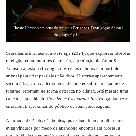
Hassie Harrison em cena de Animais Perigosos- Divulgação Animal
Holdings Pty Ltd.
Semelhante à filmes como
Herege
(2024), que exploram filosofia
e religião como motores de tensão, a produção de Grant S.
Johnson aposta na biologia, nos ciclos naturais e no instinto
animal para criar paralelos não ditos. Histórias aparentemente
secundárias, como a lembrança de Tucker sobre um ataque de
tubarão, retornam de forma catártica no clímax. Até mesmo uma
canção esquecida do
Creedence Clearwater Revival
ganha peso
emocional, aproximando público de seus personagens.
A jornada de Zephyr é simples, quase banal: uma mulher que
evita vínculos por medo de abandono encontra em Moses, a
possibilidade de conexão. Quando a sobrevivência entra em