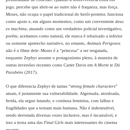
jogo, percebe que abrir-se ao outro não é fraqueza, mas força.
Moses, não ocupa o papel tradicional do herói-protetor, funciona
como apoio e, em alguns momentos, como um conveniente
deus
ex machina
, atuando como um verdadeiro policial investigativo,
porém, aceitamos como natural, ele nunca é rebaixado a inferior
ou somente apetrecho narrativo, no entanto,
Animais Perigosos
não é o filme dele: Moses é a “princesa” a ser resgatada,
enquanto Zephyr assume o protagonismo pleno, à maneira de
outras inversões recentes como Carter Davis em
A Morte te Dá
Parabéns
(2017).
O que diferencia Zephyr de tantas “
strong female characters
”
atuais, é justamente sua vulnerabilidade. Algemada, atordoada,
ferida, ela segue lutando, e continua feminina, com falhas e
fragilidades que a tornam mais humana. Não é indestrutível,
sendo derrotada diversas vezes inclusive, mas é incansável, e
isso a torna uma das
Final Girls
mais interessantes do cinema
recente.