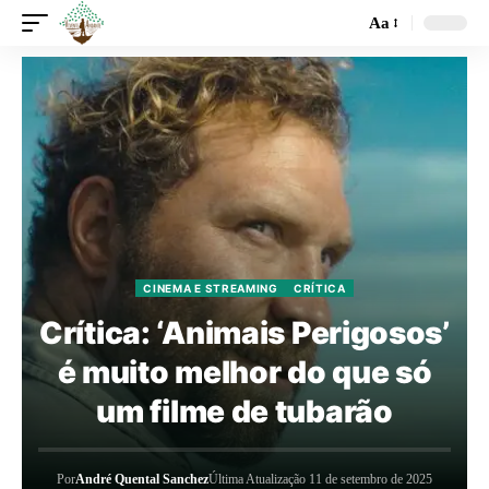
Aa
CINEMA E STREAMING
CRÍTICA
Crítica: ‘Animais Perigosos’
é muito melhor do que só
um filme de tubarão
Por
André Quental Sanchez
Última Atualização 11 de setembro de 2025