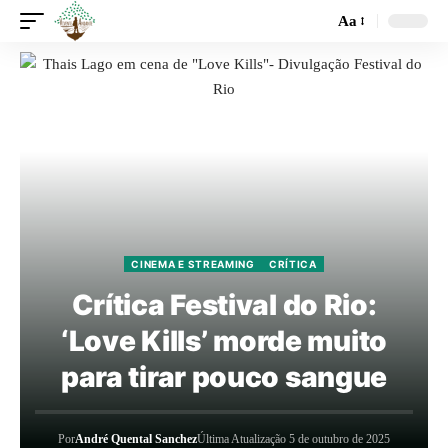
Aa
CINEMA E STREAMING
CRÍTICA
Crítica Festival do Rio:
‘Love Kills’ morde muito
para tirar pouco sangue
Por
André Quental Sanchez
Última Atualização 5 de outubro de 2025