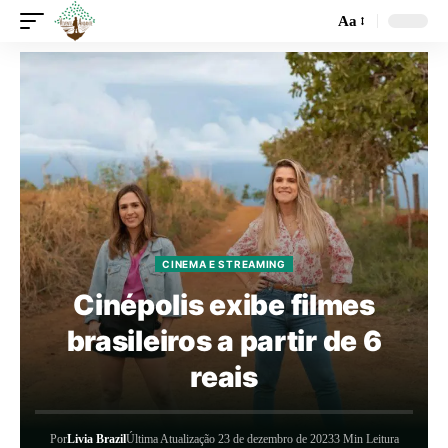
Aa
CINEMA E STREAMING
Cinépolis exibe filmes
brasileiros a partir de 6
reais
Por
Livia Brazil
Última Atualização 23 de dezembro de 2023
3 Min Leitura