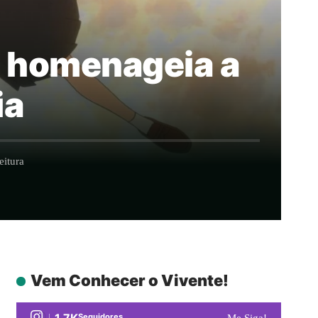
ue homenageia a
ia
eitura
Vem Conhecer o Vivente!
1.7K
Seguidores
Me Siga!