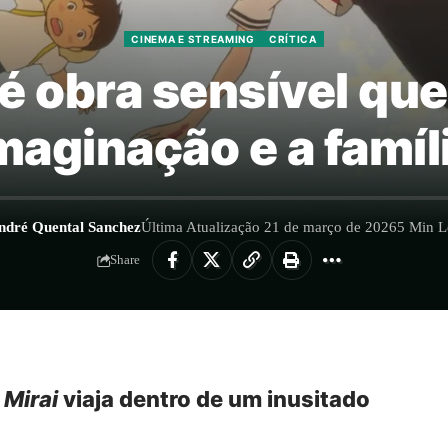
CINEMA E STREAMING
CRÍTICA
i’ é obra sensível q
maginação e a famíl
ndré Quental Sanchez
Última Atualização 21 de março de 2026
5 Min L
Share
,
Mirai
viaja dentro de um inusitado