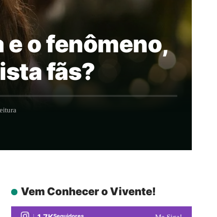
ga e o fenômeno,
ista fãs?
eitura
Vem Conhecer o Vivente!
1.7K
Seguidores
Me Siga!