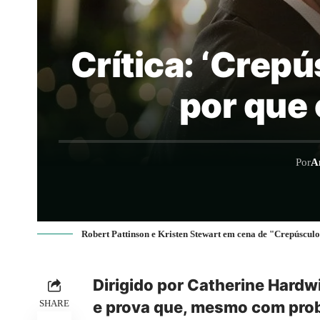
Crítica: ‘Crepú
por que 
Por
A
Robert Pattinson e Kristen Stewart em cena de "Crepúscu
Dirigido por Catherine Hardw
SHARE
e prova que, mesmo com pro