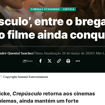
CINEMA E STREAMING
CRÍTICA
sculo’, entre o bre
o filme ainda conqu
ndré Quental Sanchez
Última Atualização 20 de março de 2026
5 Min L
Share
lo"- Copyright Summit Entertainment
icke,
Crepúsculo
retorna aos cinemas
blemas, ainda mantém um forte